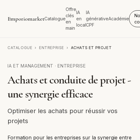
Offre
IA
IA
clés
No
Emporiomarket
Catalogue
en
générative
Académie
en
co
local
CPF
main
CATALOGUE
›
ENTREPRISE
›
ACHATS ET PROJET
IA ET MANAGEMENT
·
ENTREPRISE
Achats et conduite de projet -
une synergie efficace
Optimiser les achats pour réussir vos
projets
Formation pour les entreprises sur la synergie entre