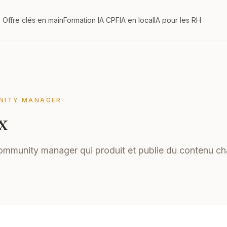
Offre clés en main
Formation IA CPF
IA en local
IA pour les RH
NITY MANAGER
x
ommunity manager qui produit et publie du contenu cha