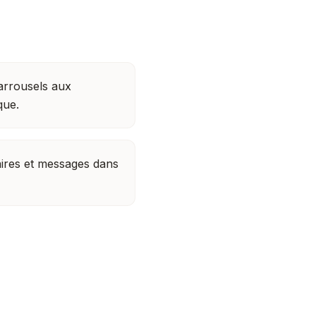
carrousels aux
que.
res et messages dans